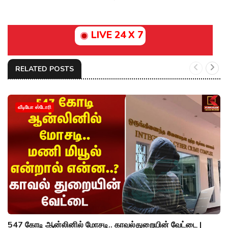
LIVE 24 X 7
RELATED POSTS
வீடியோ ஸ்டோரி
547 கோடி ஆன்லினில் மோசடி.. காவல்துறையின் வேட்டை |