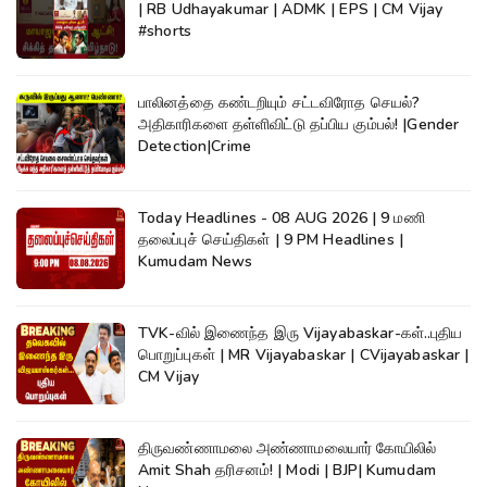
| RB Udhayakumar | ADMK | EPS | CM Vijay
#shorts
பாலினத்தை கண்டறியும் சட்டவிரோத செயல்?
அதிகாரிகளை தள்ளிவிட்டு தப்பிய கும்பல்! |Gender
Detection|Crime
Today Headlines - 08 AUG 2026 | 9 மணி
தலைப்புச் செய்திகள் | 9 PM Headlines |
Kumudam News
TVK-வில் இணைந்த இரு Vijayabaskar-கள்..புதிய
பொறுப்புகள் | MR Vijayabaskar | CVijayabaskar |
CM Vijay
திருவண்ணாமலை அண்ணாமலையார் கோயிலில்
Amit Shah தரிசனம்! | Modi | BJP| Kumudam