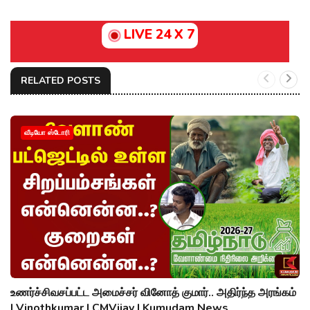
LIVE 24 X 7
RELATED POSTS
வீடியோ ஸ்டோரி
உணர்ச்சிவசப்பட்ட அமைச்சர் வினோத் குமார்.. அதிர்ந்த அரங்கம்
| Vinothkumar | CMVijay | Kumudam News