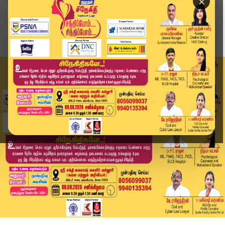
×
Home
வீடியோ ஸ்டோரி
திருவண்ணாமலையில் கார்த்திகை தீபத் திருவிழா கொடி...