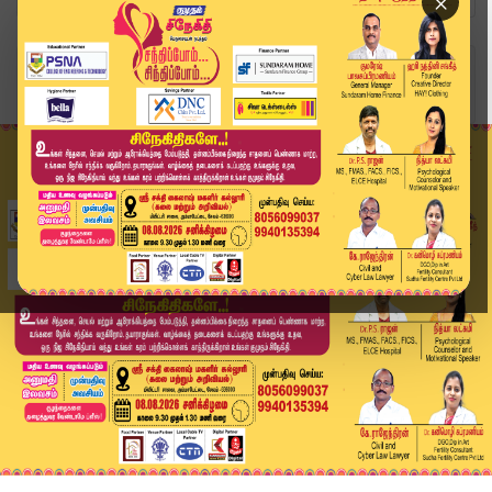
×
Home
வீடியோ ஸ்டோரி
இந்தியாவை சூழ்ந்த சாம்பல் மேகங்கள் | Ethiopia V...