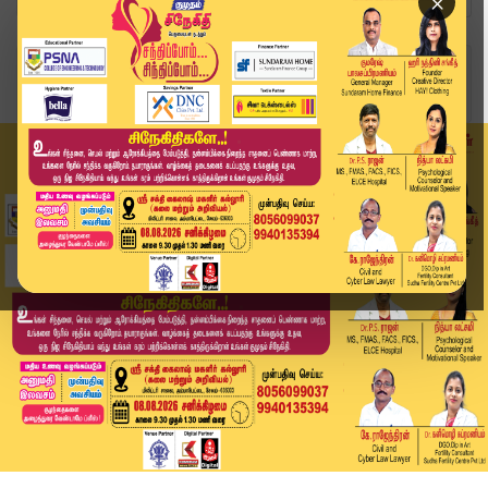
×
Home
வீடியோ ஸ்டோரி
ஜெகன் மூர்த்தியின் மனைவியை நேரில் சந்தித்த பொற்...