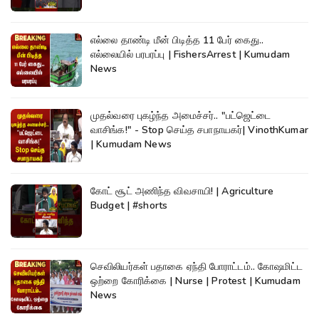
எல்லை தாண்டி மீன் பிடித்த 11 பேர் கைது..
எல்லையில் பரபரப்பு | FishersArrest | Kumudam
News
முதல்வரை புகழ்ந்த அமைச்சர்.. "பட்ஜெட்டை
வாசிங்க!" - Stop செய்த சபாநாயகர்| VinothKumar
| Kumudam News
கோட் சூட் அணிந்த விவசாயி! | Agriculture
Budget | #shorts
செவிலியர்கள் பதாகை ஏந்தி போராட்டம்.. கோஷமிட்ட
ஒற்றை கோரிக்கை | Nurse | Protest | Kumudam
News