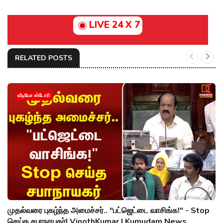
LIVE 24 X 7
RELATED POSTS
வீடியோ ஸ்டோரி
முதல்வரை புகழ்ந்த அமைச்சர்.. "பட்ஜெட்டை வாசிங்க!" - Stop
செய்த சபாநாயகர்| VinothKumar | Kumudam News