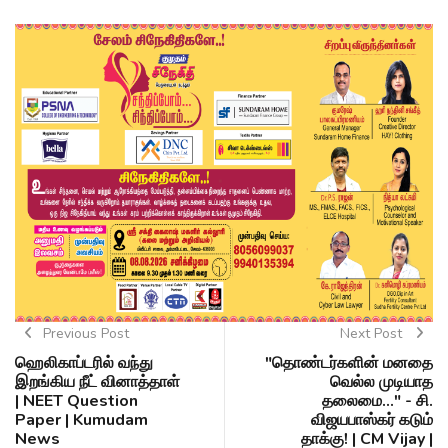
Previous Post
Next Post
ஹெலிகாப்டரில் வந்து
"தொண்டர்களின் மனதை
இறங்கிய நீட் வினாத்தாள்
வெல்ல முடியாத
| NEET Question
தலைமை..." - சி.
Paper | Kumudam
விஜயபாஸ்கர் கடும்
News
தாக்கு! | CM Vijay |