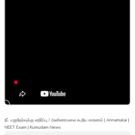
நீட் மறுதேர்வுக்கு எதிர்ப்பு..! அண்ணாமலை கூறிய காரணம் | Annamalai |
NEET Exam | Kumudam News