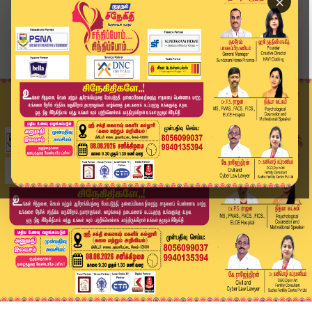
×
Home
வீடியோ ஸ்டோரி
நீட் மறுதேர்வுக்கு எதிர்ப்பு..! அண்ணாமலை கூறிய ...