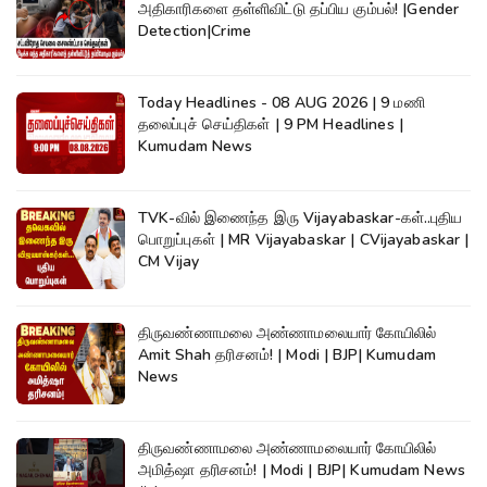
அதிகாரிகளை தள்ளிவிட்டு தப்பிய கும்பல்! |Gender
Detection|Crime
Today Headlines - 08 AUG 2026 | 9 மணி
தலைப்புச் செய்திகள் | 9 PM Headlines |
Kumudam News
TVK-வில் இணைந்த இரு Vijayabaskar-கள்..புதிய
பொறுப்புகள் | MR Vijayabaskar | CVijayabaskar |
CM Vijay
திருவண்ணாமலை அண்ணாமலையார் கோயிலில்
Amit Shah தரிசனம்! | Modi | BJP| Kumudam
News
திருவண்ணாமலை அண்ணாமலையார் கோயிலில்
அமித்ஷா தரிசனம்! | Modi | BJP| Kumudam News