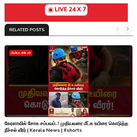
LIVE 24 X 7
RELATED POSTS
வீடியோ ஸ்டோரி
கேரளாவில் சோக சம்பவம்..! முதியவரை மீட்க உயிரை கொடுத்த
நீச்சல் வீரர் | Kerala News | #shorts