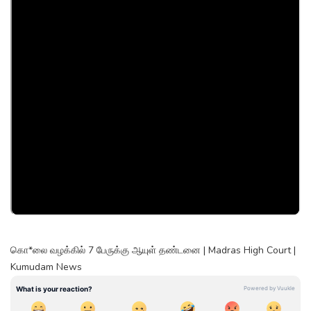
கொ*லை வழக்கில் 7 பேருக்கு ஆயுள் தண்டனை | Madras High Court |
Kumudam News