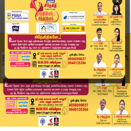
×
Home
வீடியோ ஸ்டோரி
கொ*லை வழக்கில் 7 பேருக்கு ஆயுள் தண்டனை | Madras...