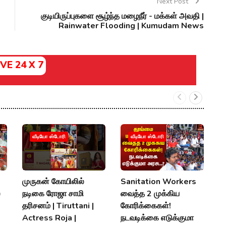
Next Post
குடியிருப்புகளை சூழ்ந்த மழைநீர் - மக்கள் அவதி |
Rainwater Flooding | Kumudam News
IVE 24 X 7
வீடியோ ஸ்டோரி
வீடியோ ஸ்டோரி
முருகன் கோயிலில்
Sanitation Workers
2
்
நடிகை ரோஜா சாமி
வைத்த 2 முக்கிய
தி
தரிசனம் | Tiruttani |
கோரிக்கைகள்!
த
Actress Roja |
நடவடிக்கை எடுக்குமா
M