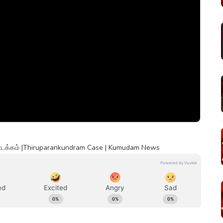
தொடக்கம் |Thiruparankundram Case | Kumudam News