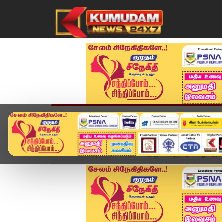
முகப்பு
விளையாட்டு
அண்மை
தமிழ்நாட
Home
வீடியோ ஸ்டோரி
திருப்பரங்குன்றம் வழக்கு