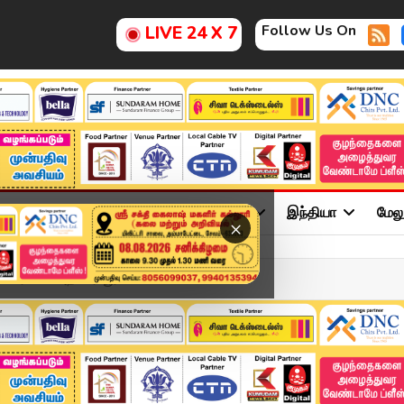
Follow Us On
LIVE 24 X 7
ு
சினிமா
அரசியல்
விளையாட்டு
இந்தியா
மேல
×
 விசாரணை அதிகாரப்பூர்வம...