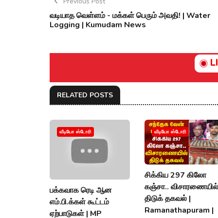
Previous Post
வடியாத வெள்ளம் - மக்கள் பெரும் அவதி! | Water
Logging | Kumudam News
L
RELATED POSTS
வீடியோ ஸ்டோரி
வீடியோ ஸ்டோரி
சிக்கிய 297 கிலோ
கஞ்சா.. விசாரணையில
பக்கவாக ரெடி ஆன
திடுக் தகவல் |
எம்.பி.க்கள் கூட்டம்
Ramanathapuram |
ஏற்பாடுகள் | MP