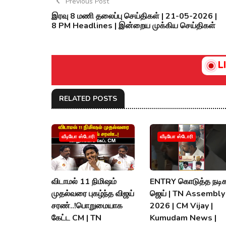
Previous Post
இரவு 8 மணி தலைப்பு செய்திகள் | 21-05-2026 |
8 PM Headlines | இன்றைய முக்கிய செய்திகள்
L
RELATED POSTS
வீடியோ ஸ்டோரி
வீடியோ ஸ்டோரி
விடாமல் 11 நிமிஷம்
ENTRY கொடுத்த நடிக
முதல்வரை புகழ்ந்த விஜய்
ஜெய் | TN Assembly
சரண்..!பொறுமையாக
2026 | CM Vijay |
கேட்ட CM | TN
Kumudam News |