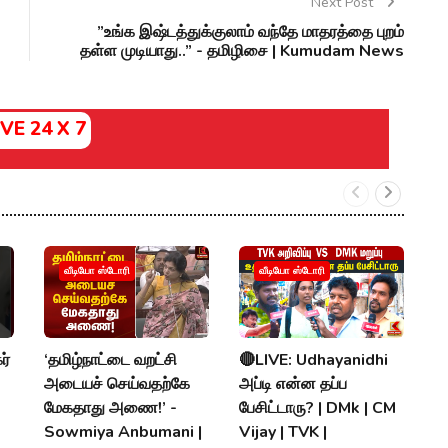
Next Post
”உங்க இஷ்டத்துக்குலாம் வந்தே மாதரத்தை புறம்
தள்ள முடியாது..” - தமிழிசை | Kumudam News
IVE 24 X 7
வீடியோ ஸ்டோரி
வீடியோ ஸ்டோரி
ர்
‘தமிழ்நாட்டை வறட்சி
🔴LIVE: Udhayanidhi

அடையச் செய்வதற்கே
அப்டி என்ன தப்ப
க
மேகதாது அணை!’ -
பேசிட்டாரு? | DMk | CM
vs
Sowmiya Anbumani |
Vijay | TVK |
த