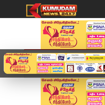
முகப்பு
விளையாட்டு
அண்மை
தமிழ்நாட
Home
வீடியோ ஸ்டோரி
வலிப்பு வந்த சட்டமன்ற ஊழிய