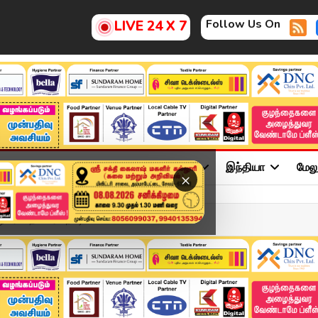
Follow Us On
LIVE 24 X 7
ு
சினிமா
அரசியல்
விளையாட்டு
இந்தியா
மேல
×
ர்.. உதவிகரம் நீட்டிய...