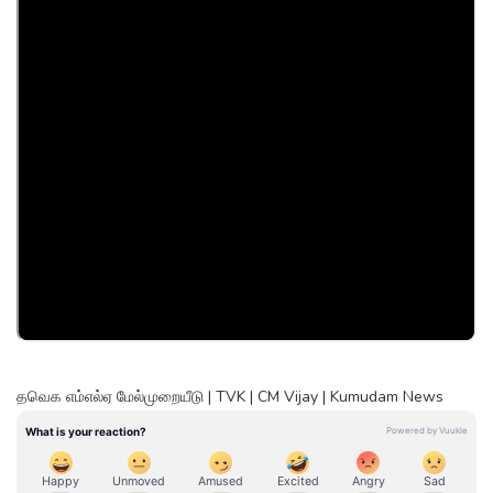
தவெக எம்எல்ஏ மேல்முறையீடு | TVK | CM Vijay | Kumudam News