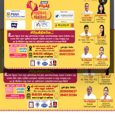
×
Home
வீடியோ ஸ்டோரி
தவெக எம்எல்ஏ மேல்முறையீடு | TVK | CM Vijay | Ku...