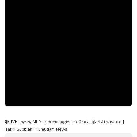
🔴LIVE : தனது MLA பதவியை ராஜினாமா செய்த இசக்கி சுப்பையா |
Isakki Subbiah | Kumudam News