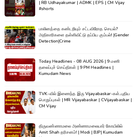
| RB Udhayakumar | ADMK | EPS | CM Vijay
#shorts
பாலினத்தை கண்டறியும் சட்டவிரோத செயல்?
அதிகாரிகளை தள்ளிவிட்டு தப்பிய கும்பல்! |Gender
Detection|Crime
Today Headlines - 08 AUG 2026 | 9 மணி
தலைப்புச் செய்திகள் | 9 PM Headlines |
Kumudam News
TVK-வில் இணைந்த இரு Vijayabaskar-கள்..புதிய
பொறுப்புகள் | MR Vijayabaskar | CVijayabaskar |
CM Vijay
திருவண்ணாமலை அண்ணாமலையார் கோயிலில்
Amit Shah தரிசனம்! | Modi | BJP| Kumudam