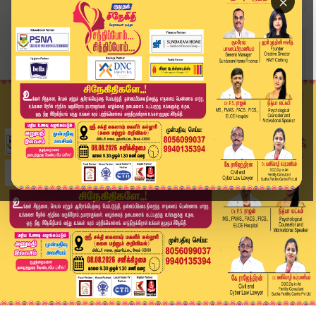
×
Home
வீடியோ ஸ்டோரி
🔴LIVE : தனது MLA பதவியை ராஜினாமா செய்த இசக்கி ...