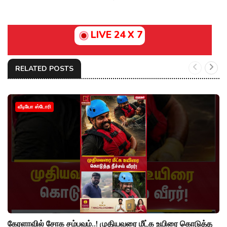
LIVE 24 X 7
RELATED POSTS
வீடியோ ஸ்டோரி
கேரளாவில் சோக சம்பவம்..! முதியவரை மீட்க உயிரை கொடுத்த