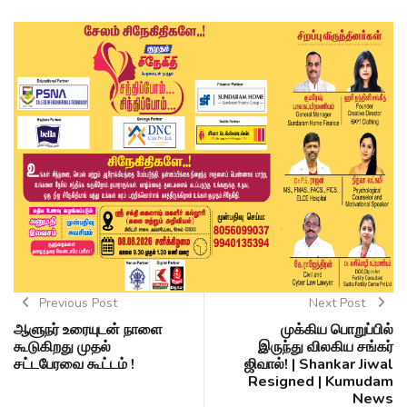
Previous Post
Next Post
ஆளுநர் உரையுடன் நாளை
முக்கிய பொறுப்பில்
கூடுகிறது முதல்
இருந்து விலகிய சங்கர்
சட்டபேரவை கூட்டம் !
ஜிவால்! | Shankar Jiwal
Resigned | Kumudam
News