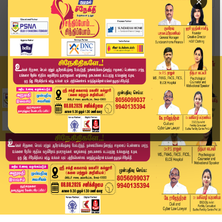
×
Home
வீடியோ ஸ்டோரி
சட்டப்பேரவையில் EPS-க்கு அங்கீகாரம்! அதிமுகவுக்...