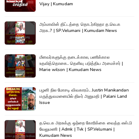
Vijay | Kumudam
அம்மாவின் திட்டத்தை தொடர்கிறதா த.வெ.க
அரசு..? | SP.Velumani | Kumudam News
மீனவர்களுக்கு தடைக்கால, பணிக்கால
உதவித்தொகை.. தெளிவு படுத்திய அமைச்சர் |
Marie wilson | Kumudam News
பழனி நில மோசடி விவகாரம்.. Justin Manikandan
மருத்துவமனையில் திடீர் அனுமதி | Palani Land
Issue
த.வெ.க அரசுக்கு ஒற்றை கோரிக்கை வைத்த எஸ்.பி
வேலுமணி | Admk | Tvk | SP.Velumani |
Kumudam News