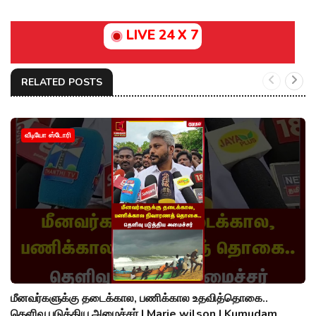
LIVE 24 X 7
RELATED POSTS
வீடியோ ஸ்டோரி
மீனவர்களுக்கு தடைக்கால, பணிக்கால உதவித்தொகை..
தெளிவு படுத்திய அமைச்சர் | Marie wilson | Kumudam