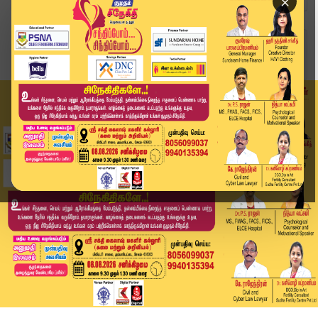
×
Home
வீடியோ ஸ்டோரி
தூய கிறிஸ்து அரசர் ஆலயத்தில் கிருஸ்துமஸ் விழா க...