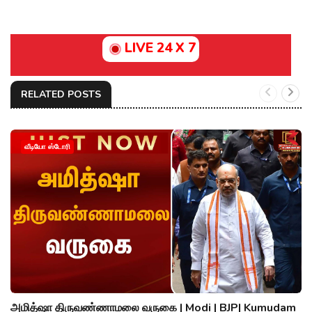
LIVE 24 X 7
RELATED POSTS
வீடியோ ஸ்டோரி
அமித்ஷா திருவண்ணாமலை வருகை | Modi | BJP| Kumudam