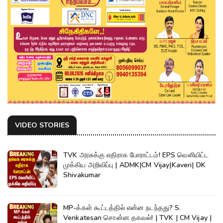
VIDEO STORIES
TVK அரசுக்கு எதிராக போராட்டம்! EPS வெளியிட்ட
முக்கிய அறிவிப்பு | ADMK|CM Vijay|Kaveri| DK
Shivakumar
MP-க்கள் கூட்டத்தில் என்ன நடந்தது? S.
Venkatesan சொன்ன தகவல்! | TVK | CM Vijay |