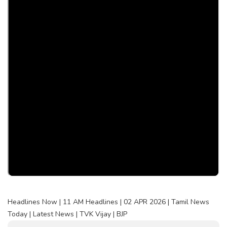
Headlines Now | 11 AM Headlines | 02 APR 2026 | Tamil News
Today | Latest News | TVK Vijay | BJP