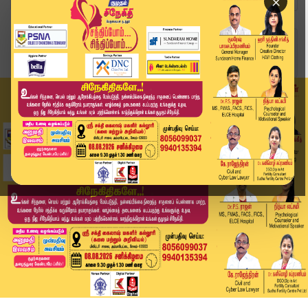
×
Home
வீடியோ ஸ்டோரி
ஆயிரக்கணக்கான அரிய நீர்ப்பறவைகள்; ‘Birding Hots...