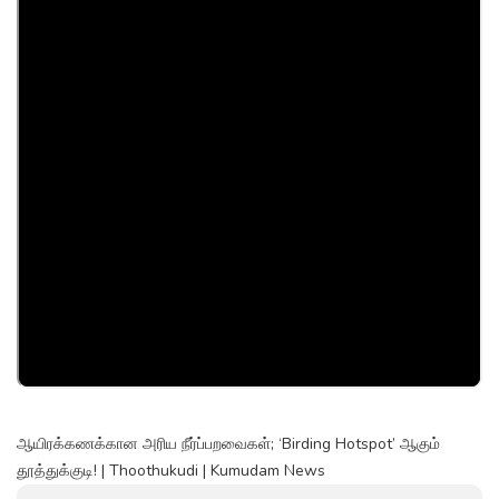
ஆயிரக்கணக்கான அரிய நீர்ப்பறவைகள்; ‘Birding Hotspot’ ஆகும்
தூத்துக்குடி! | Thoothukudi | Kumudam News