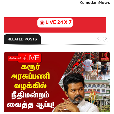
KumudamNews
LIVE 24 X 7
RELATED POSTS
வீடியோ ஸ்டோரி