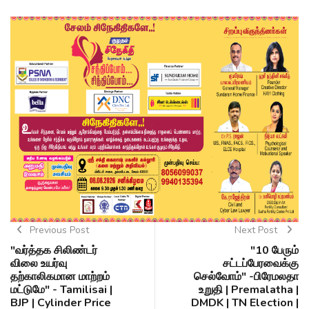
Previous Post
Next Post
"வர்த்தக சிலிண்டர்
"10 பேரும்
விலை உயர்வு
சட்டப்பேரவைக்கு
தற்காலிகமான மாற்றம்
செல்வோம்" -பிரேமலதா
மட்டுமே" - Tamilisai |
உறுதி | Premalatha |
BJP | Cylinder Price
DMDK | TN Election |