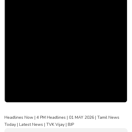
Headlines Now | 4 PM Headlines | 01 MAY 2026 | Tamil News
Today | Latest News | TVK Vijay | BJP