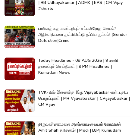
| RB Udhayakumar | ADMK | EPS | CM Vijay
#shorts
பாலினத்தை கண்டறியும் சட்டவிரோத செயல்?
அதிகாரிகளை தள்ளிவிட்டு தப்பிய கும்பல்! |Gender
Detection|Crime
Today Headlines - 08 AUG 2026 | 9 மணி
தலைப்புச் செய்திகள் | 9 PM Headlines |
Kumudam News
TVK-வில் இணைந்த இரு Vijayabaskar-கள்..புதிய
பொறுப்புகள் | MR Vijayabaskar | CVijayabaskar |
CM Vijay
திருவண்ணாமலை அண்ணாமலையார் கோயிலில்
Amit Shah தரிசனம்! | Modi | BJP| Kumudam