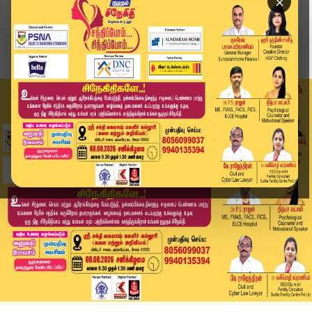
×
Home
வீடியோ ஸ்டோரி
புதியவர்களின் வருகையை பற்றி கவலையில்லை.. மு.க.ஸ...