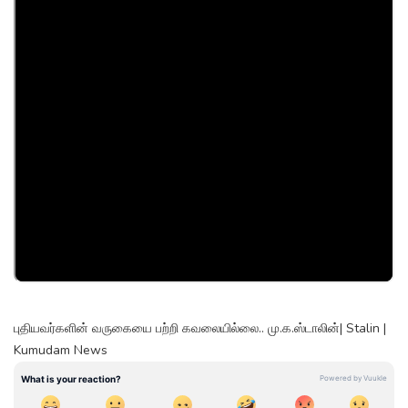
புதியவர்களின் வருகையை பற்றி கவலையில்லை.. மு.க.ஸ்டாலின்| Stalin |
Kumudam News