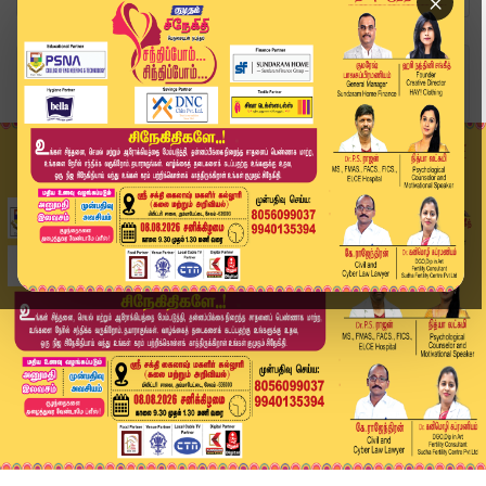
×
Home
வீடியோ ஸ்டோரி
கேஎப்சி சென்டரில் ஏசி கம்ப்ரசர் வெடித்து விபத்த...