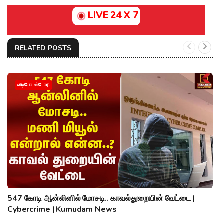
LIVE 24 X 7
RELATED POSTS
வீடியோ ஸ்டோரி
547 கோடி ஆன்லினில் மோசடி.. காவல்துறையின் வேட்டை |
Cybercrime | Kumudam News