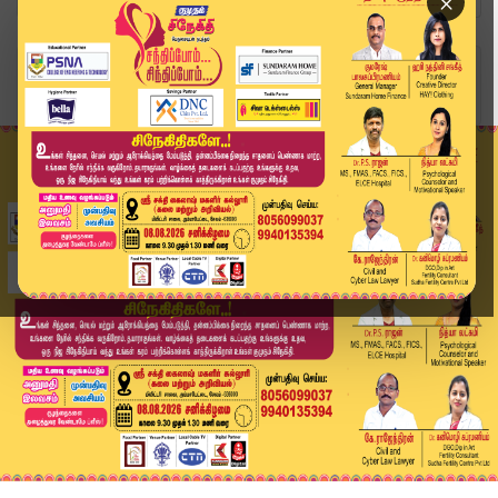
×
Home
வீடியோ ஸ்டோரி
பெண் டிக்கெட் பரிசோதகர் மீது தாக்குதல்.. அசாம் ...