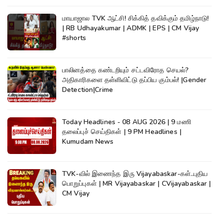
மாயாஜால TVK ஆட்சி! சிக்கித் தவிக்கும் தமிழ்நாடு!
| RB Udhayakumar | ADMK | EPS | CM Vijay
#shorts
பாலினத்தை கண்டறியும் சட்டவிரோத செயல்?
அதிகாரிகளை தள்ளிவிட்டு தப்பிய கும்பல்! |Gender
Detection|Crime
Today Headlines - 08 AUG 2026 | 9 மணி
தலைப்புச் செய்திகள் | 9 PM Headlines |
Kumudam News
TVK-வில் இணைந்த இரு Vijayabaskar-கள்..புதிய
பொறுப்புகள் | MR Vijayabaskar | CVijayabaskar |
CM Vijay