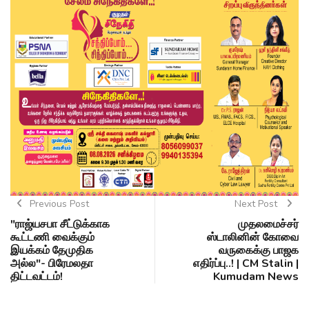
Previous Post
Next Post
"ராஜ்யசபா சீட்டுக்காக
முதலமைச்சர்
கூட்டணி வைக்கும்
ஸ்டாலினின் கோவை
இயக்கம் தேமுதிக
வருகைக்கு பாஜக
அல்ல"- பிரேமலதா
எதிர்ப்பு..! | CM Stalin |
திட்டவட்டம்!
Kumudam News