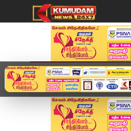
முகப்பு
விளையாட்டு
அண்மை
தமிழ்நாட
Home
வீடியோ ஸ்டோரி
🔴LIVE : சென்னையில் வேட்