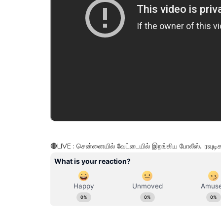
🔴LIVE : சென்னையில் வேட்டையில் இறங்கிய போலீஸ்.. ரவுட