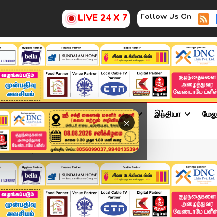
Follow Us On
LIVE 24 X 7
ு
சினிமா
அரசியல்
விளையாட்டு
இந்தியா
மேல
×
டையில் இறங்கிய போலீஸ்.....