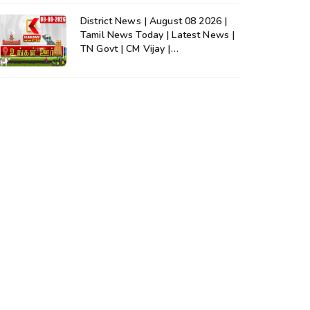
District News | August 08 2026 |
Tamil News Today | Latest News |
TN Govt | CM Vijay |
TVK|Tamilnadu