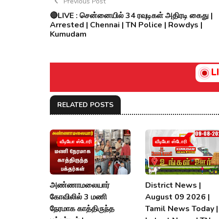
Previous Post
🔴LIVE : சென்னையில் 34 ரவுடிகள் அதிரடி கைது |
Arrested | Chennai | TN Police | Rowdys |
Kumudam
L
RELATED POSTS
வீடியோ ஸ்டோரி
வீடியோ ஸ்டோரி
அண்ணாமலையார்
District News |
கோவிலில் 3 மணி
August 09 2026 |
நேரமாக காத்திருந்த
Tamil News Today |