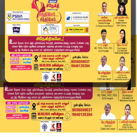
×
Home
வீடியோ ஸ்டோரி
முதலமைச்சருடன் காங்கிரஸ் குழு சந்திப்பு | MK St...