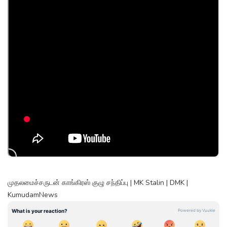
முதலமைச்சருடன் காங்கிரஸ் குழு சந்திப்பு | MK Stalin | DMK |
KumudamNews