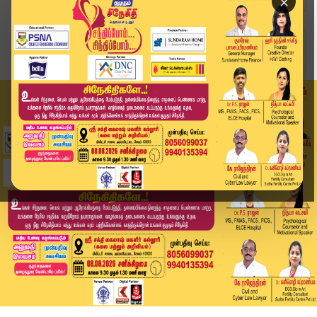
×
Home
வீடியோ ஸ்டோரி
திருப்பத்தூரில் பள்ளிகளுக்கு மட்டும் விடுமுறை |...