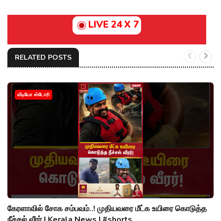
LIVE 24 X 7
RELATED POSTS
வீடியோ ஸ்டோரி
கேரளாவில் சோக சம்பவம்..! முதியவரை மீட்க உயிரை கொடுத்த
நீச்சல் வீரர் | Kerala News | #shorts