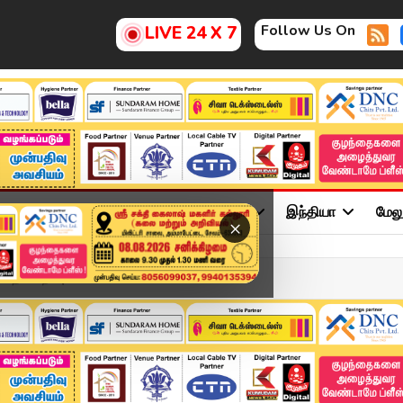
Follow Us On
LIVE 24 X 7
ு
சினிமா
அரசியல்
விளையாட்டு
இந்தியா
மேல
×
வி பறிப்பு லிஸ்ட்.. க...