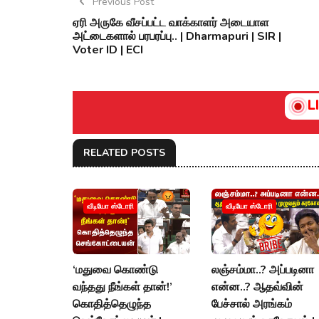
Previous Post
ஏரி அருகே வீசப்பட்ட வாக்காளர் அடையாள
அட்டைகளால் பரபரப்பு.. | Dharmapuri | SIR |
Voter ID | ECI
L
RELATED POSTS
வீடியோ ஸ்டோரி
வீடியோ ஸ்டோரி
‘மதுவை கொண்டு
லஞ்சம்மா..? அப்படினா
வந்தது நீங்கள் தான்!’
என்ன..? ஆதவ்வின்
கொதித்தெழுந்த
பேச்சால் அரங்கம்