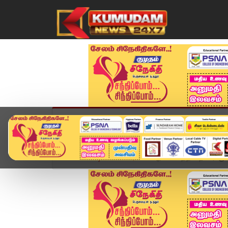
முகப்பு
விளையாட்டு
அண்மை
தமிழ்நாட
Home
வீடியோ ஸ்டோரி
அறிவாலயத்தில் தயாராகும் பத