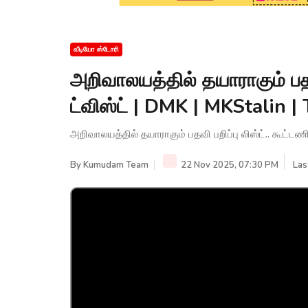
வீடியோ ஸ்டோரி
அறிவாலயத்தில் தயாராகும் பதவி
ட்விஸ்ட் | DMK | MKStalin 
அறிவாலயத்தில் தயாராகும் பதவி பறிப்பு லிஸ்ட்.. கூட்ட
By
Kumudam Team
22 Nov 2025, 07:30 PM
Las