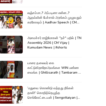
லஞ்சம்மா..? அப்படினா என்ன..?
ஆதவ்வின் பேச்சால் அரங்கம் முழுவதும்
கரகோஷம் | Aadhav Speech | CM
Vijay
அமைச்சர் ராஜ்மோகன் "நச்" பதில் | TN
Assembly 2026 | CM Vijay |
Kumudam News | #shorts
யாரை தலைவர் கை
காட்டுகிறாறோஅவங்கள WIN பண்ண
வைங்க | Ghillisarath | Tambaram |
Kumudam News | #shorts
‘மதுவை கொண்டு வந்தது நீங்கள்
தான்!’ கொதித்தெழுந்த
செங்கோட்டையன் | Sengottaiyan |
CM Vijay|TNAssembly