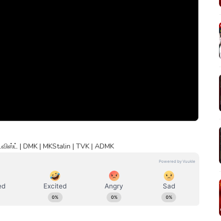
 ட்விஸ்ட் | DMK | MKStalin | TVK | ADMK