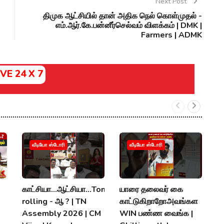
Next Post
திமுக ஆட்சியில் தான் அதிக நெல் கொள்முதல் -
எம்.ஆர்.கே.பன்னீர்செல்வம் விளக்கம் | DMK |
Farmers | ADMK
IVE 24 X 7
வீடியோ ஸ்டோரி
வீடியோ ஸ்டோரி
காட்சியா...ஆட்சியா...Tongu
யாரை தலைவர் கை
அ
rolling - ஆ ? | TN
காட்டுகிறாறோஅவங்கள
"ந
Assembly 2026 | CM
WIN பண்ண வைங்க |
A