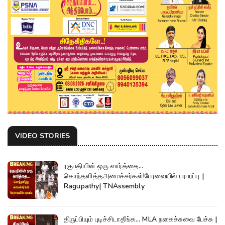
VIDEO STORIES
ரகுபதியின் ஒரு வார்த்தை...
கொந்தளித்தஅமைச்சர்கள்!பேரவையில் பரபரப்பு |
Ragupathy| TNAssembly
திருப்பியும் புடிச்சிடாதீங்க... MLA நகைச்சுவை பேச்சு |