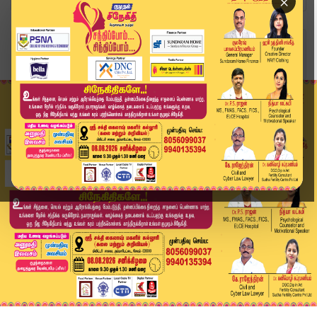
×
Home
வீடியோ ஸ்டோரி
'மனமகிழ் மன்றம் பெயரில் பார் நடத்துவதா''? | Mad...