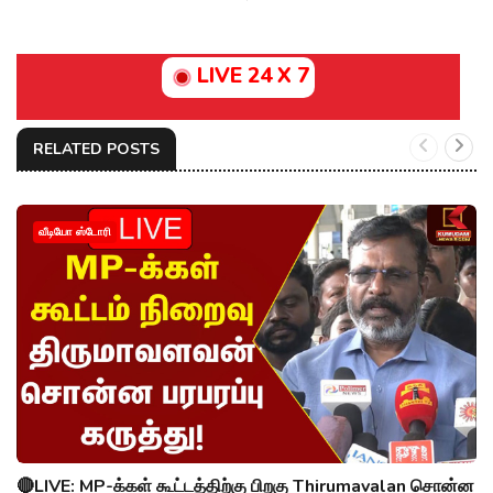
LIVE 24 X 7
RELATED POSTS
வீடியோ ஸ்டோரி
🔴LIVE: MP-க்கள் கூட்டத்திற்கு பிறகு Thirumavalan சொன்ன