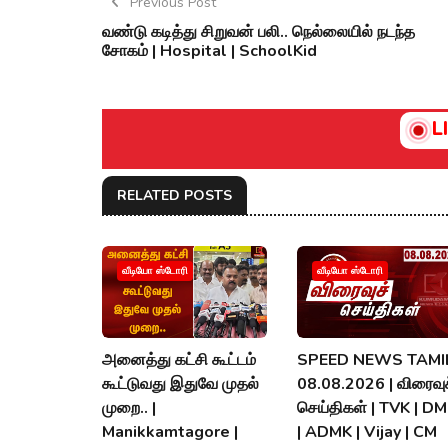
Previous Post
வண்டு கடித்து சிறுவன் பலி.. நெல்லையில் நடந்த
சோகம் | Hospital | SchoolKid
L
RELATED POSTS
வீடியோ ஸ்டோரி
வீடியோ ஸ்டோரி
அனைத்து கட்சி கூட்டம்
SPEED NEWS TAMIL
கூட்டுவது இதுவே முதல்
08.08.2026 | விரைவுச
முறை.. |
செய்திகள் | TVK | D
Manikkamtagore |
| ADMK | Vijay | CM