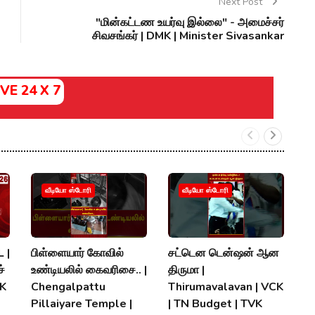
Next Post
"மின்கட்டண உயர்வு இல்லை" - அமைச்சர்
சிவசங்கர் | DMK | Minister Sivasankar
IVE 24 X 7
வீடியோ ஸ்டோரி
வீடியோ ஸ்டோரி
 |
பிள்ளையார் கோவில்
சட்டென டென்ஷன் ஆன
த.
்
உண்டியலில் கைவரிசை.. |
திருமா |
இர
MK
Chengalpattu
Thirumavalavan | VCK
T
Pillaiyare Temple |
| TN Budget | TVK
|