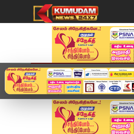
முகப்பு
விளையாட்டு
அண்மை
தமிழ்நாட
Home
வீடியோ ஸ்டோரி
Headlines Now | 1 PM He