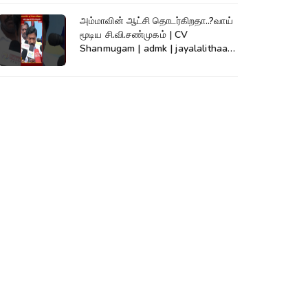
அம்மாவின் ஆட்சி தொடர்கிறதா..?வாய்
மூடிய சி.வி.சண்முகம் | CV
Shanmugam | admk | jayalalithaa |
TVK