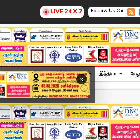
Follow Us On
LIVE 24 X 7
ு
சினிமா
அரசியல்
விளையாட்டு
இந்தியா
மேல
×
adline | 29 JUN 2025 | T...