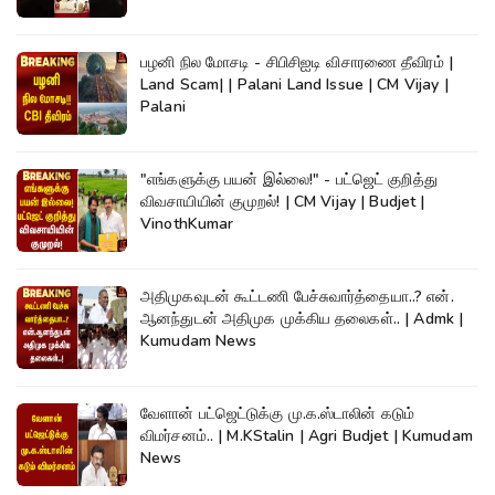
பழனி நில மோசடி - சிபிசிஐடி விசாரணை தீவிரம் |
Land Scam| | Palani Land Issue | CM Vijay |
Palani
"எங்களுக்கு பயன் இல்லை!" - பட்ஜெட் குறித்து
விவசாயியின் குமுறல்! | CM Vijay | Budjet |
VinothKumar
அதிமுகவுடன் கூட்டணி பேச்சுவார்த்தையா..? என்.
ஆனந்துடன் அதிமுக முக்கிய தலைகள்.. | Admk |
Kumudam News
வேளான் பட்ஜெட்டுக்கு மு.க.ஸ்டாலின் கடும்
விமர்சனம்.. | M.KStalin | Agri Budjet | Kumudam
News