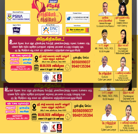
×
Home
வீடியோ ஸ்டோரி
பில் மற்றும் QR Code மூலம் உணவகத்தில் ரூ.24 லட்...