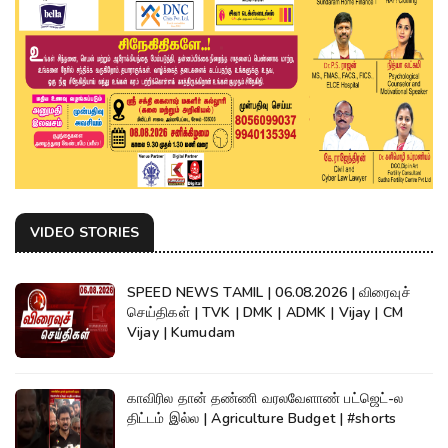
VIDEO STORIES
SPEED NEWS TAMIL | 06.08.2026 | விரைவுச்
செய்திகள் | TVK | DMK | ADMK | Vijay | CM
Vijay | Kumudam
காவிரில தான் தண்ணி வரலவேளாண் பட்ஜெட்-ல
திட்டம் இல்ல | Agriculture Budget | #shorts