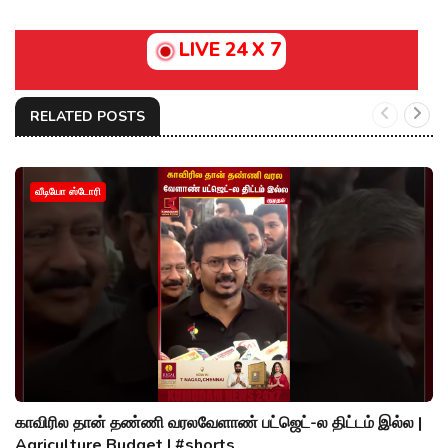
LIVE 24 X 7
RELATED POSTS
வீடியோ ஸ்டோரி
காவிரில தான் தண்ணி வரலவேளாண் பட்ஜெட்-ல திட்டம் இல்ல |
Agriculture Budget | #shorts