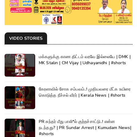
VIDEO STORIES
மக்களுக்கு காண திட்டம் வரவே இல்லையே | DMK |
MK Stalin | CM Vijay | Udhayanidhi | #shorts
கேரளாவில் சோக சம்பவம்..! முதியவரை மீட்க உயிரை
கொடுத்த நீச்சல் வீரர் | Kerala News | #shorts
PR சுந்தர் மீது பாலி*ல் குற்றச்சாட்டு..! என்ன
நடந்தது? | PR Sundar Arrest | Kumudam News|
#shorts