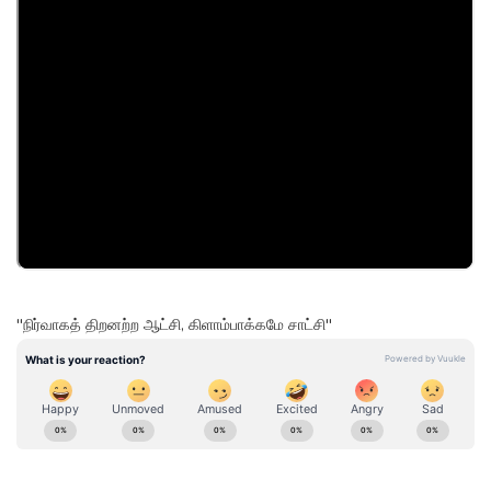
''நிர்வாகத் திறனற்ற ஆட்சி, கிளாம்பாக்கமே சாட்சி''