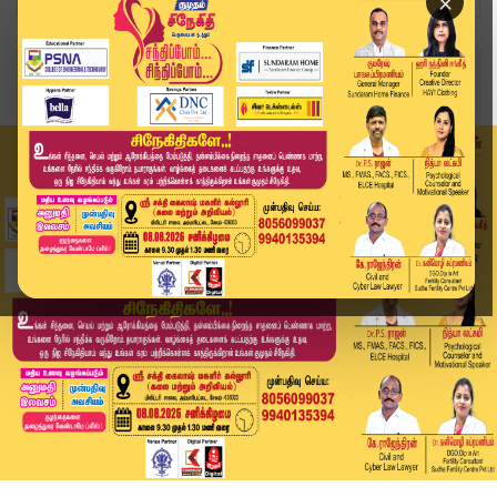
×
Home
வீடியோ ஸ்டோரி
''நிர்வாகத் திறனற்ற ஆட்சி, கிளாம்பாக்கமே சாட்சி''