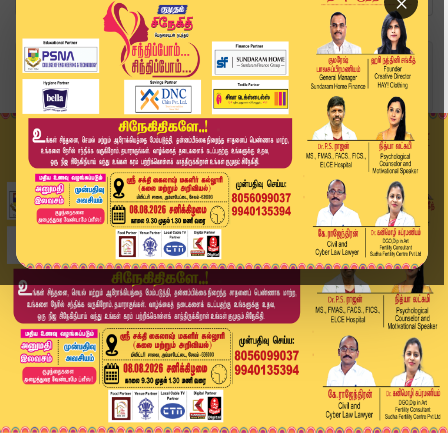
×
Home
வீடியோ ஸ்டோரி
சென்னையில் போலீஸ் ஸ்பெஷல் ஆப்ரேஷன். 34 ரவுடிகள்...