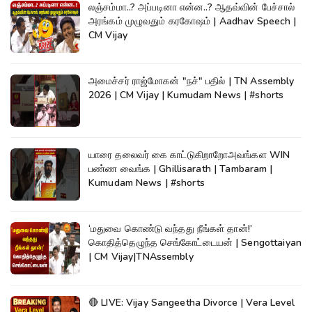
லஞ்சம்மா..? அப்படினா என்ன..? ஆதவ்வின் பேச்சால்
அரங்கம் முழுவதும் கரகோஷம் | Aadhav Speech |
CM Vijay
அமைச்சர் ராஜ்மோகன் "நச்" பதில் | TN Assembly
2026 | CM Vijay | Kumudam News | #shorts
யாரை தலைவர் கை காட்டுகிறாறோஅவங்கள WIN
பண்ண வைங்க | Ghillisarath | Tambaram |
Kumudam News | #shorts
‘மதுவை கொண்டு வந்தது நீங்கள் தான்!’
கொதித்தெழுந்த செங்கோட்டையன் | Sengottaiyan
| CM Vijay|TNAssembly
🔴 LIVE: Vijay Sangeetha Divorce | Vera Level