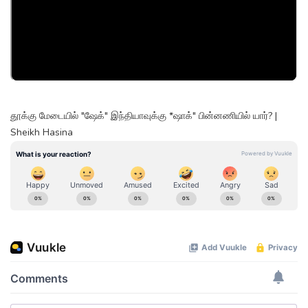
தூக்கு மேடையில் "ஷேக்" இந்தியாவுக்கு *ஷாக்" பின்னணியில் யார்? |
Sheikh Hasina