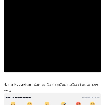
Nainar Nagendran | தீபம் ஏற்ற சென்ற நயினார் நாகேந்திரன், எச்.ராஜா
கைது