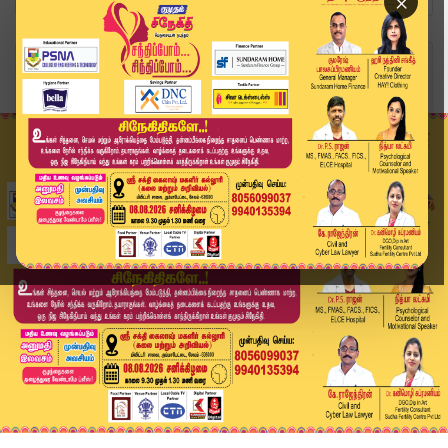
×
Home
வீடியோ ஸ்டோரி
Nainar Nagendran | தீபம் ஏற்ற சென்ற நயினார் நா...