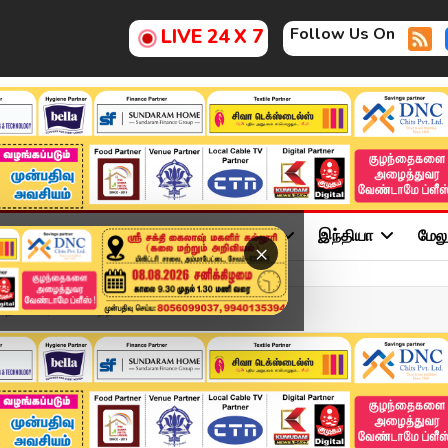
Follow Us On
LIVE 24 X 7
ு
சினிமா
அரசியல்
விளையாட்டு
இந்தியா
மேல
×
தொண்டர்கள் வெற்றி கொண்டாட...