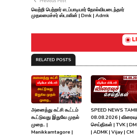
Previous Post
வெற்றி பெற்றார் எடப்பாடியார் தோல்வியடைந்தார்
முதலமைச்சர் ஸ்டாலின் | Dmk | Admk
L
RELATED POSTS
வீடியோ ஸ்டோரி
வீடியோ ஸ்டோரி
அனைத்து கட்சி கூட்டம்
SPEED NEWS TAMIL
கூட்டுவது இதுவே முதல்
08.08.2026 | விரைவுச
முறை.. |
செய்திகள் | TVK | D
Manikkamtagore |
| ADMK | Vijay | CM