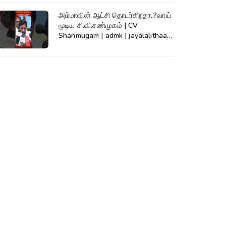
அம்மாவின் ஆட்சி தொடர்கிறதா..?வாய்
மூடிய சி.வி.சண்முகம் | CV
Shanmugam | admk | jayalalithaa |
TVK