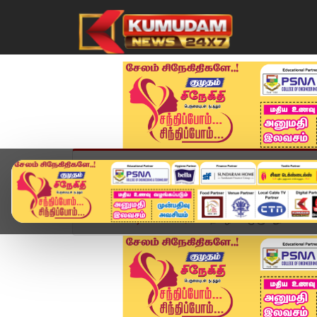
முகப்பு
விளையாட்டு
அண்மை
தமிழ்நாட
Home
வீடியோ ஸ்டோரி
தமிழகம் முழுவதும் TVK 