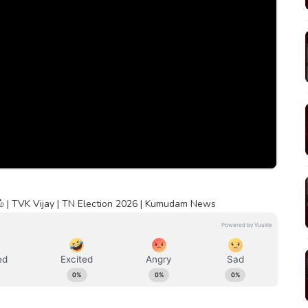
் | TVK Vijay | TN Election 2026 | Kumudam News