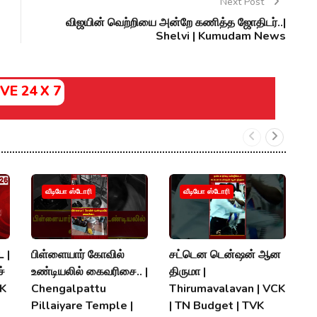
Next Post
விஜயின் வெற்றியை அன்றே கணித்த ஜோதிடர்..|
Shelvi | Kumudam News
IVE 24 X 7
வீடியோ ஸ்டோரி
வீடியோ ஸ்டோரி
 |
பிள்ளையார் கோவில்
சட்டென டென்ஷன் ஆன
த.
்
உண்டியலில் கைவரிசை.. |
திருமா |
இர
MK
Chengalpattu
Thirumavalavan | VCK
T
Pillaiyare Temple |
| TN Budget | TVK
|