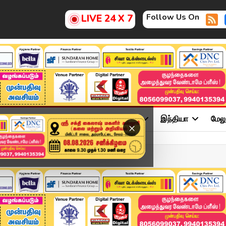
Follow Us On
LIVE 24 X 7
ு
சினிமா
அரசியல்
விளையாட்டு
இந்தியா
மேல
×
யாளர்களின் போராட்டம்.. ...