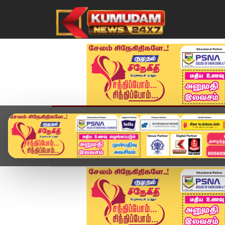
முகப்பு
விளையாட்டு
அண்மை
தமிழ்நாட
Home
வீடியோ ஸ்டோரி
தொடரும் மருந்துகடை உரிமை