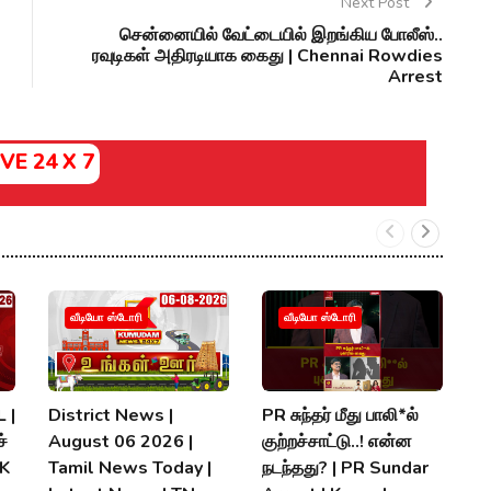
Next Post
சென்னையில் வேட்டையில் இறங்கிய போலீஸ்..
ரவுடிகள் அதிரடியாக கைது | Chennai Rowdies
Arrest
IVE 24 X 7
வீடியோ ஸ்டோரி
வீடியோ ஸ்டோரி
 |
District News |
PR சுந்தர் மீது பாலி*ல்
நி
்
August 06 2026 |
குற்றச்சாட்டு..! என்ன
த
MK
Tamil News Today |
நடந்தது? | PR Sundar
மு