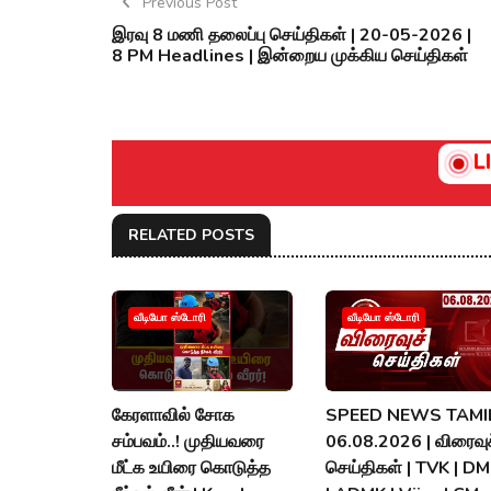
Previous Post
இரவு 8 மணி தலைப்பு செய்திகள் | 20-05-2026 |
8 PM Headlines | இன்றைய முக்கிய செய்திகள்
L
RELATED POSTS
வீடியோ ஸ்டோரி
வீடியோ ஸ்டோரி
கேரளாவில் சோக
SPEED NEWS TAMIL
சம்பவம்..! முதியவரை
06.08.2026 | விரைவுச
மீட்க உயிரை கொடுத்த
செய்திகள் | TVK | D