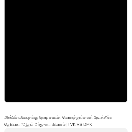
அன்பில் மகேஷுக்கு நேரடி சவால்.. கொளத்தூர்ல ஏன் தோத்தீங்க
தெரியுமா..?ஆதவ் அர்ஜுனா விலாசல் |TVK VS DMK