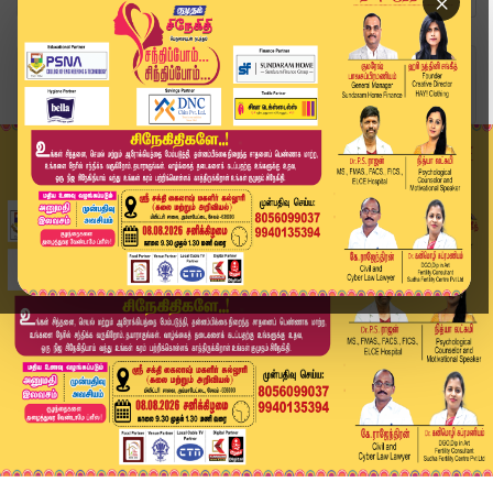
×
Home
வீடியோ ஸ்டோரி
அன்பில் மகேஷுக்கு நேரடி சவால்.. கொளத்தூர்ல ஏன் ...