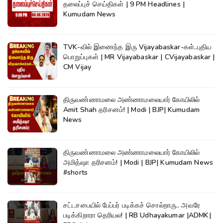
தலைப்புச் செய்திகள் | 9 PM Headlines |
Kumudam News
TVK-வில் இணைந்த இரு Vijayabaskar-கள்..புதிய
பொறுப்புகள் | MR Vijayabaskar | CVijayabaskar |
CM Vijay
திருவண்ணாமலை அண்ணாமலையார் கோயிலில்
Amit Shah தரிசனம்! | Modi | BJP| Kumudam
News
திருவண்ணாமலை அண்ணாமலையார் கோயிலில்
அமித்ஷா தரிசனம்! | Modi | BJP| Kumudam News
#shorts
சட்டசபையில் பேப்பர் படிக்கச் சொல்றாரு.. அவரே
படிக்கிறாரா தெரியல! | RB Udhayakumar |ADMK|