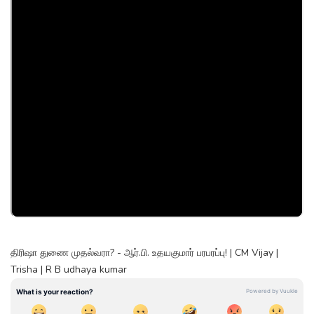
திரிஷா துணை முதல்வரா? - ஆர்.பி. உதயகுமார் பரபரப்பு! | CM Vijay |
Trisha | R B udhaya kumar