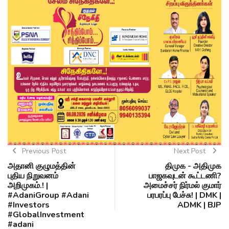
Previous Post
Next Post
அதானி குழுமத்தின்
திமுக - அதிமுக
புதிய நிறுவனம்
பாஜகவுடன் கூட்டணி?
அறிமுகம்.! |
அமைச்சர் நிர்மல் குமார்
#AdaniGroup #Adani
பரபரப்பு பேச்சு! | DMK |
#Investors
ADMK | BJP
#GlobalInvestment
#adani