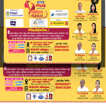
×
Home
வீடியோ ஸ்டோரி
திரிஷா துணை முதல்வரா? - ஆர்.பி. உதயகுமார் பரபரப...