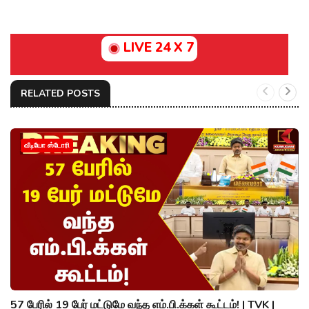
LIVE 24 X 7
RELATED POSTS
வீடியோ ஸ்டோரி
57 பேரில் 19 பேர் மட்டுமே வந்த எம்.பி.க்கள் கூட்டம்! | TVK |