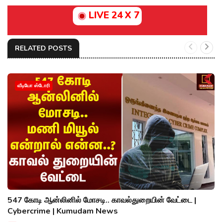
LIVE 24 X 7
RELATED POSTS
வீடியோ ஸ்டோரி
547 கோடி ஆன்லினில் மோசடி.. காவல்துறையின் வேட்டை |
Cybercrime | Kumudam News