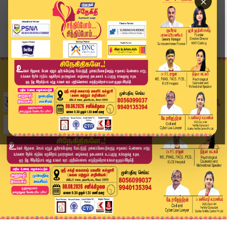
×
Home
வீடியோ ஸ்டோரி
தேர்வு முறைகேடுகள் தொடர்வது ஏன்? ராகுல் காந்தி ...