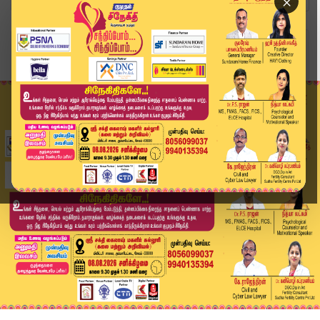
×
Home
வீடியோ ஸ்டோரி
ஸ்ரீ பெரும்புதூரில் பட்டப்பகலில் அரங்கேறிய இரட்...