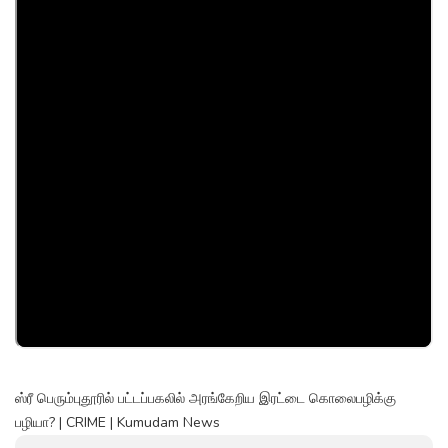
ஸ்ரீ பெரும்புதூரில் பட்டப்பகலில் அரங்கேறிய இரட்டை கொலைபழிக்கு
பழியா? | CRIME | Kumudam News