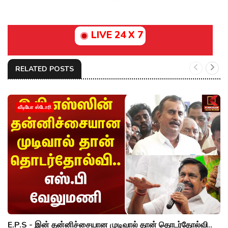
LIVE 24 X 7
RELATED POSTS
வீடியோ ஸ்டோரி
E.P.S - இன் தன்னிச்சையான முடிவால் தான் தொடர்தோல்வி..