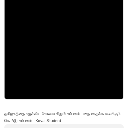
தமிழகத்தை உலுக்கிய கோவை சிறுமி சம்பவம்! பதைபதைக்க வைக்கும்
கொ*டூர சம்பவம்! | Kovai Student