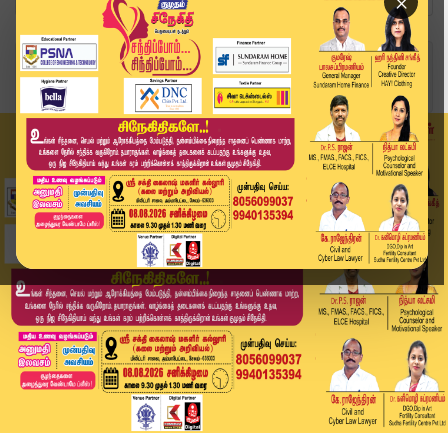
×
Home
வீடியோ ஸ்டோரி
"Logic ஆகவே இல்ல" - அமைச்சர் ஆதவ் கருத்துக்கு R...