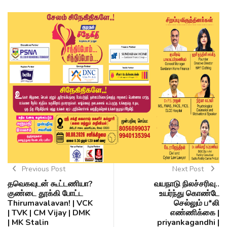
Previous Post
Next Post
தவெகவுடன் கூட்டணியா?
வயநாடு நிலச்சரிவு..
குண்டை தூக்கி போட்ட
உயர்ந்து கொண்டே
Thirumavalavan! | VCK
செல்லும் ப*லி
| TVK | CM Vijay | DMK
எண்ணிக்கை |
| MK Stalin
priyankagandhi |