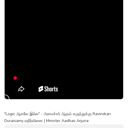
"Logic ஆகவே இல்ல" - அமைச்சர் ஆதவ் கருத்துக்கு Ravindran
Duraisamy எதிர்வினை | Minister Aadhav Arjuna