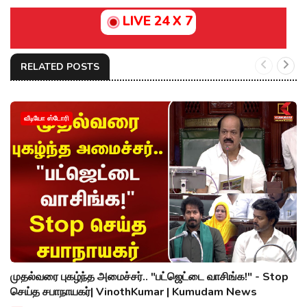
LIVE 24 X 7
RELATED POSTS
வீடியோ ஸ்டோரி
முதல்வரை புகழ்ந்த அமைச்சர்.. "பட்ஜெட்டை வாசிங்க!" - Stop
செய்த சபாநாயகர்| VinothKumar | Kumudam News