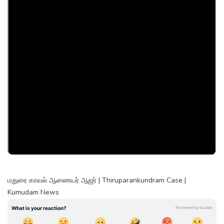
மதுரை காவல் ஆணையர் ஆஜர் | Thiruparankundram Case |
Kumudam News