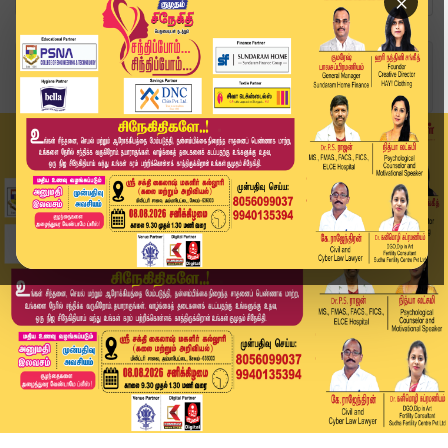
×
Home
வீடியோ ஸ்டோரி
மதுரை காவல் ஆணையர் ஆஜர் | Thiruparankundram Cas...