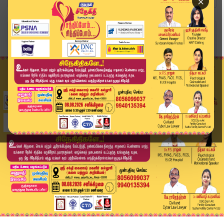
×
Home
வீடியோ ஸ்டோரி
சேலத்தில் கனமழை! பள்ளிகளுக்கு விடுமுறை? | Salem...