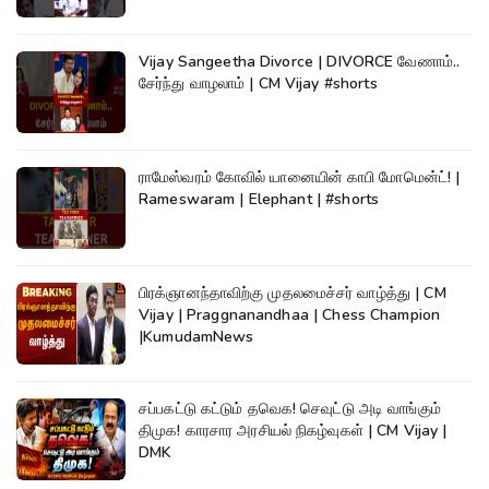
Vijay Sangeetha Divorce | DIVORCE வேணாம்..
சேர்ந்து வாழலாம் | CM Vijay #shorts
ராமேஸ்வரம் கோவில் யானையின் காபி மோமென்ட்! |
Rameswaram | Elephant | #shorts
பிரக்ஞானந்தாவிற்கு முதலமைச்சர் வாழ்த்து | CM
Vijay | Praggnanandhaa | Chess Champion
|KumudamNews
சப்பகட்டு கட்டும் தவெக! செவுட்டு அடி வாங்கும்
திமுக! காரசார அரசியல் நிகழ்வுகள் | CM Vijay |
DMK