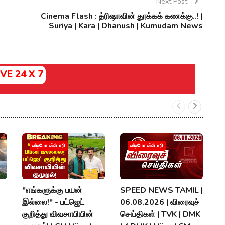
Next Post
Cinema Flash : த்ரிஷாவின் தூக்கக் கணக்கு..! |
Suriya | Kara | Dhanush | Kumudam News
IVE 24 X 7
ச
வீடியோ ஸ்டோரி
வீடியோ ஸ்டோரி
ந
ஆ
B
"எங்களுக்கு பயன்
SPEED NEWS TAMIL |
|
இல்லை!" - பட்ஜெட்
06.08.2026 | விரைவுச்
குறித்து விவசாயியின்
செய்திகள் | TVK | DMK
P