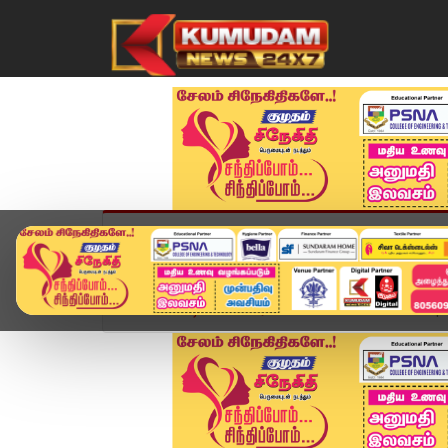
முகப்பு
விளையாட்டு
அண்மை
தமிழ்நாட
Home
வீடியோ ஸ்டோரி
SPEED NEWS TAMIL | 28 