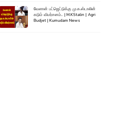
வேளான் பட்ஜெட்டுக்கு மு.க.ஸ்டாலின்
கடும் விமர்சனம்.. | M.KStalin | Agri
Budjet | Kumudam News