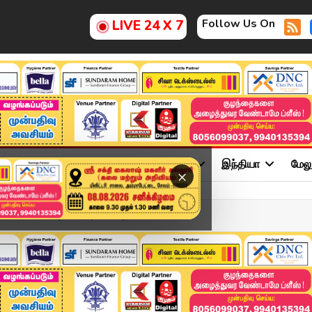
Follow Us On
LIVE 24 X 7
ு
சினிமா
அரசியல்
விளையாட்டு
இந்தியா
மேல
×
APR 2026 | விரைவுச் செய்த...