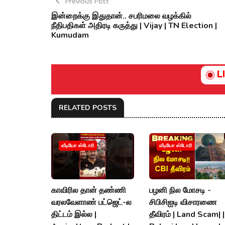
Previous Post
இன்றைக்கு இதுதான்.. சபரிமலை வழக்கில்
நீதிபதிகள் அதிரடி கருத்து | Vijay | TN Election |
Kumudam
L
RELATED POSTS
வீடியோ ஸ்டோரி
வீடியோ ஸ்டோரி
காவிரில தான் தண்ணி
பழனி நில மோசடி -
வரலவேளாண் பட்ஜெட்-ல
சிபிசிஐடி விசாரணை
திட்டம் இல்ல |
தீவிரம் | Land Scam| |