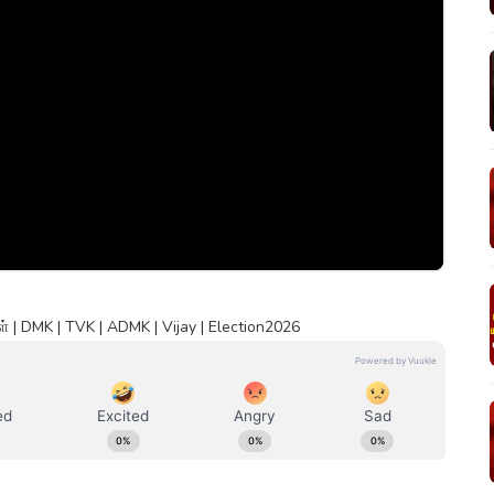
| DMK | TVK | ADMK | Vijay | Election2026