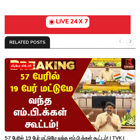
LIVE 24 X 7
RELATED POSTS
வீடியோ ஸ்டோரி
57 பேரில் 19 பேர் மட்டுமே வந்த எம்.பி.க்கள் கூட்டம்! | TVK |