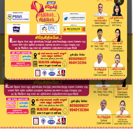
×
Home
வீடியோ ஸ்டோரி
புதிய வந்தே பாரத் ரயில் சேவையை தொடங்கி வைத்த பி...