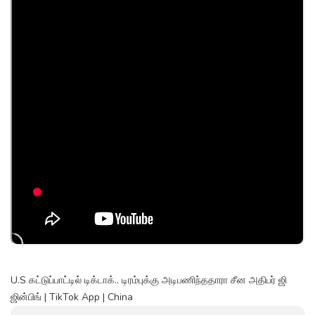
U.S கட்டுப்பாட்டில் டிக்டாக்.. டிரம்புக்கு அடிபணிந்ததாரா சீன அதிபர் ஜி
ஜின்பிங் | TikTok App | China