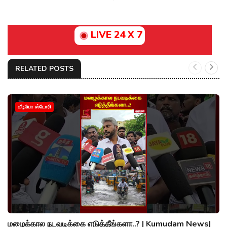
LIVE 24 X 7
RELATED POSTS
வீடியோ ஸ்டோரி
மழைக்கால நடவடிக்கை எடுத்தீங்களா..? | Kumudam News|