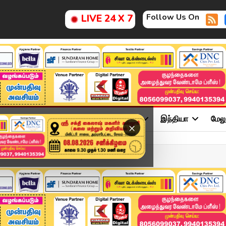
Follow Us On
LIVE 24 X 7
ு
சினிமா
அரசியல்
விளையாட்டு
இந்தியா
மேல
×
adlines | 10 APR 2026 | ...