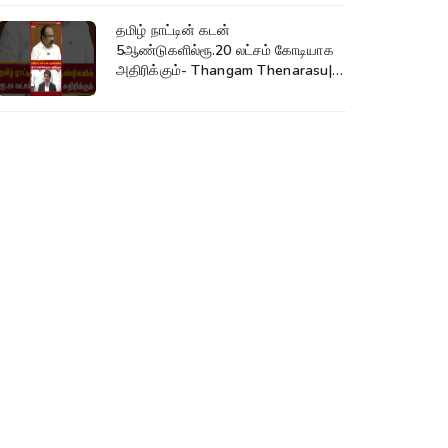
தமிழ் நாட்டின் கடன்
5ஆண்டுகளில்ரூ.20 லட்சம் கோடியாக
அதிரிக்கும்- Thangam Thenarasu|
CM Vijay #shorts