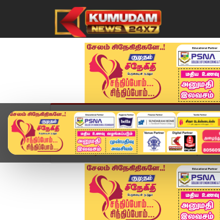
முகப்பு
விளையாட்டு
அண்மை
தமிழ்நாட
Home
வீடியோ ஸ்டோரி
Headlines Now | 3 PM He