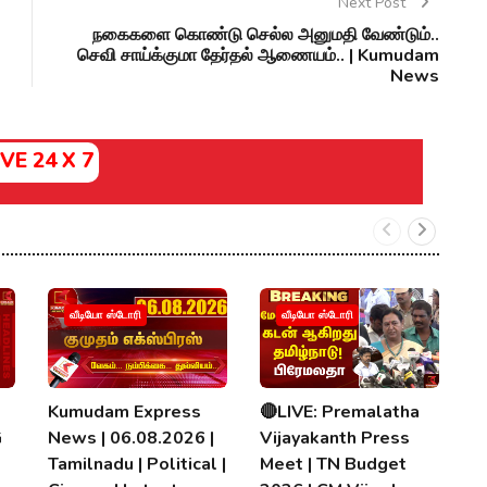
Next Post
நகைகளை கொண்டு செல்ல அனுமதி வேண்டும்..
செவி சாய்க்குமா தேர்தல் ஆணையம்.. | Kumudam
News
IVE 24 X 7

வீடியோ ஸ்டோரி
வீடியோ ஸ்டோரி
H
2
தல
Kumudam Express
🔴LIVE: Premalatha
0
G
News | 06.08.2026 |
Vijayakanth Press
K
Tamilnadu | Political |
Meet | TN Budget