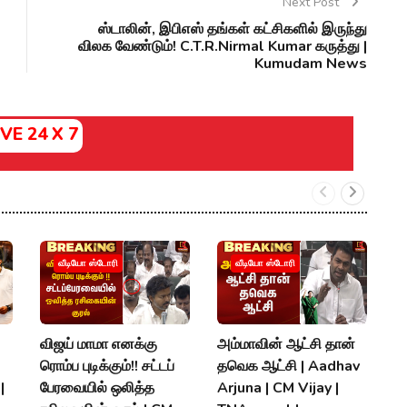
Next Post
ஸ்டாலின், இபிஎஸ் தங்கள் கட்சிகளில் இருந்து
விலக வேண்டும்! C.T.R.Nirmal Kumar கருத்து |
Kumudam News
IVE 24 X 7
வீடியோ ஸ்டோரி
வீடியோ ஸ்டோரி
விஜய் மாமா எனக்கு
அம்மாவின் ஆட்சி தான்
ந
ரொம்ப புடிக்கும்!! சட்டப்
தவெக ஆட்சி | Aadhav
B
|
பேரவையில் ஒலித்த
Arjuna | CM Vijay |
V