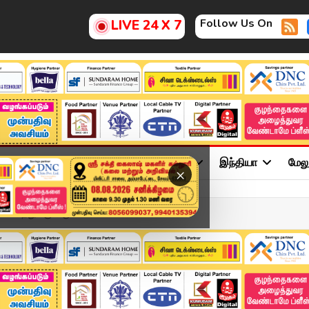
Follow Us On
LIVE 24 X 7
ு
சினிமா
அரசியல்
விளையாட்டு
இந்தியா
மேல
×
ச்சத்துக்கு வரும்!..M...