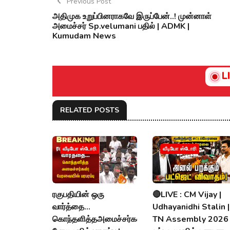
Previous Post
அதிமுக உறுப்பினராகவே இருப்பேன்..! முன்னாள்
அமைச்சர் Sp.velumani பதில் | ADMK |
Kumudam News
L
RELATED POSTS
வீடியோ ஸ்டோரி
வீடியோ ஸ்டோரி
ரகுபதியின் ஒரு
🔴LIVE : CM Vijay |
வார்த்தை...
Udhayanidhi Stalin |
கொந்தளித்தஅமைச்சர்கள்!
TN Assembly 2026 