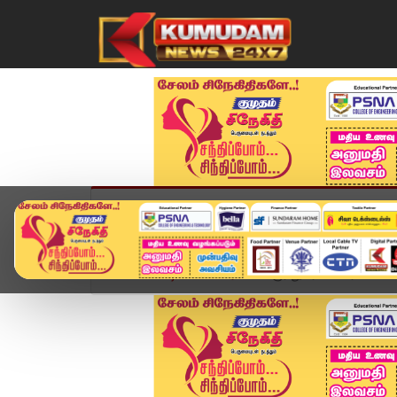
முகப்பு
விளையாட்டு
அண்மை
தமிழ்நாட
Home
வீடியோ ஸ்டோரி
கரூர் துயரம் விரைவில் வெளி