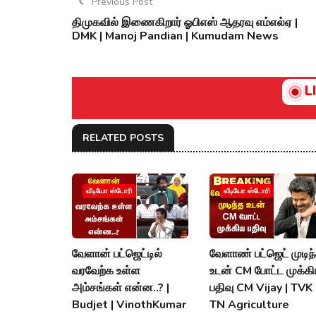
Previous Post
திமுகவில் இணைகிறார் ஓபிஎஸ் ஆதரவு எம்எல்ஏ |
DMK | Manoj Pandian | Kumudam News
L
RELATED POSTS
வீடியோ ஸ்டோரி
வீடியோ ஸ்டோரி
வேளான் பட்ஜெட்டில்
வேளாண் பட்ஜெட் முடிந
வரவேற்க உள்ள
உடன் CM போட்ட முக்க
அம்சங்கள் என்ன..? |
பதிவு CM Vijay | TVK 
Budjet | VinothKumar
TN Agriculture