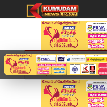
முகப்பு
விளையாட்டு
அண்மை
தமிழ்நாட
Home
வீடியோ ஸ்டோரி
பிரபல கொள்ளையன் தப்பியோ