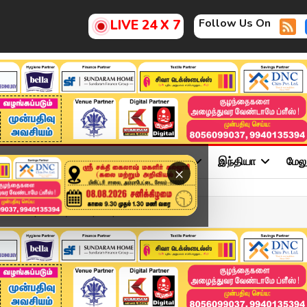
Follow Us On
LIVE 24 X 7
ு
சினிமா
அரசியல்
விளையாட்டு
இந்தியா
மேல
×
ட்டம் | Rowdy Escaped | ...