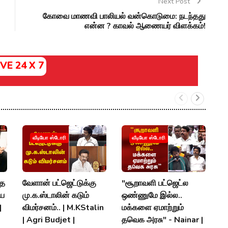
Next Post
கோவை மாணவி பாலியல் வன்கொடுமை: நடந்தது
என்ன ? காவல் ஆணையர் விளக்கம்!
IVE 24 X 7
#
வீடியோ ஸ்டோரி
வீடியோ ஸ்டோரி
ப
இற
P
்த
வேளான் பட்ஜெட்டுக்கு
"சூறாவளி பட்ஜெட்ல
C
ிய
மு.க.ஸ்டாலின் கடும்
ஒண்ணுமே இல்ல..
|
விமர்சனம்.. | M.KStalin
மக்களை ஏமாற்றும்
P
| Agri Budjet |
தவெக அரசு" - Nainar |