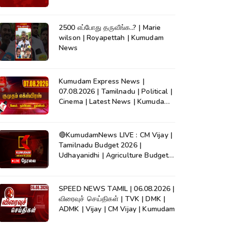
2500 எப்போது தருவீங்க..? | Marie
wilson | Royapettah | Kumudam
News
Kumudam Express News |
07.08.2026 | Tamilnadu | Political |
Cinema | Latest News | Kumudam
News
🔴KumudamNews LIVE : CM Vijay |
Tamilnadu Budget 2026 |
Udhayanidhi | Agriculture Budget |
TVK | DMK
SPEED NEWS TAMIL | 06.08.2026 |
விரைவுச் செய்திகள் | TVK | DMK |
ADMK | Vijay | CM Vijay | Kumudam