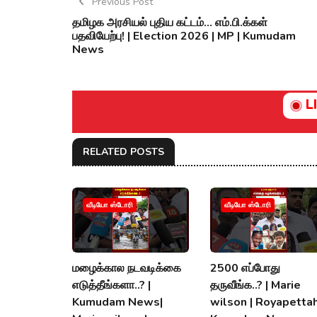
Previous Post
தமிழக அரசியல் புதிய கட்டம்… எம்.பி.க்கள்
பதவியேற்பு! | Election 2026 | MP | Kumudam
News
L
RELATED POSTS
வீடியோ ஸ்டோரி
வீடியோ ஸ்டோரி
மழைக்கால நடவடிக்கை
2500 எப்போது
எடுத்தீங்களா..? |
தருவீங்க..? | Marie
Kumudam News|
wilson | Royapettah