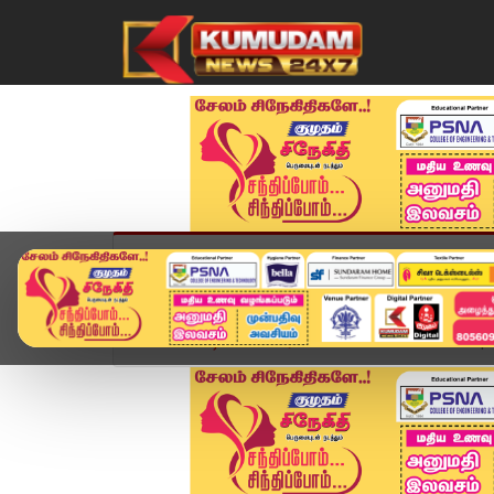
முகப்பு
விளையாட்டு
அண்மை
தமிழ்நாட
Home
வீடியோ ஸ்டோரி
SPEED NEWS TAMIL | 06 