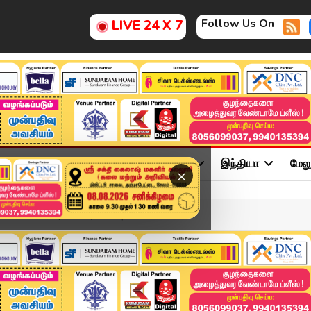
Follow Us On
LIVE 24 X 7
ு
சினிமா
அரசியல்
விளையாட்டு
இந்தியா
மேல
×
APR 2026 | விரைவுச் செய்த...