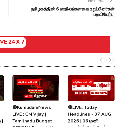
Next Post
தமிழகத்தின் 6 மாநிலங்களவை உறுப்பினர்கள்
பதவியேற்பு!
IVE 24 X 7
வீடியோ ஸ்டோரி
வீடியோ ஸ்டோரி
🔴KumudamNews
🔴LIVE: Today
K
LIVE : CM Vijay |
Headlines - 07 AUG
N
 |
Tamilnadu Budget
2026 | 06 மணி
T