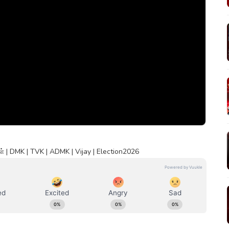
| DMK | TVK | ADMK | Vijay | Election2026