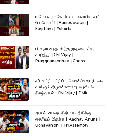
ராமேஸ்வரம் கோவில் யானையின் காபி
மோமென்ட்! | Rameswaram |
Elephant | #shorts
பிரக்ஞானந்தாவிற்கு முதலமைச்சர்
வாழ்த்து | CM Vijay |
Praggnanandhaa | Chess
Champion |KumudamNews
சப்பகட்டு கட்டும் தவெக! செவுட்டு அடி
வாங்கும் திமுக! காரசார அரசியல்
நிகழ்வுகள் | CM Vijay | DMK
ஆதவ் vs உதயநிதி உதயநிதிக்கு
தைரியம் இருக்க | Aadhav Arjuna |
Udhayanidhi | TNAssembly