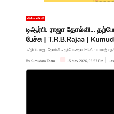
வீடியோ ஸ்டோரி
டிஆர்பி. ராஜா தோல்வி... த
பேச்சு | T.R.B.Rajaa | Kum
டிஆர்பி. ராஜா தோல்வி... தற்போதைய MLA காமராஜ் உருக
By
Kumudam Team
15 May 2026, 06:57 PM
Las