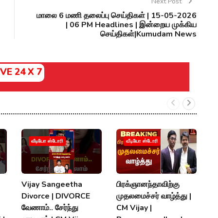
Next Post
மாலை 6 மணி தலைப்பு செய்திகள் | 15-05-2026
| 06 PM Headlines | இன்றைய முக்கிய
செய்திகள்|Kumudam News
IVE 24 X 7
வீடியோ ஸ்டோரி
வீடியோ ஸ்டோரி
Vijay Sangeetha
பிரக்ஞானந்தாவிற்கு
சப
Divorce | DIVORCE
முதலமைச்சர் வாழ்த்து |
செ
வேணாம்.. சேர்ந்து
CM Vijay |
த