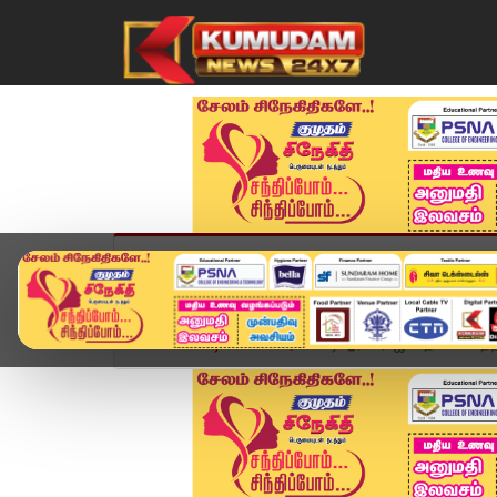
முகப்பு
விளையாட்டு
அண்மை
தமிழ்நாட
Home
வீடியோ ஸ்டோரி
டிஆர்பி. ராஜா தோல்வி... 