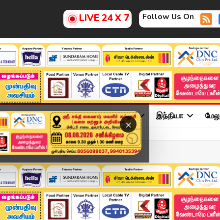
Follow Us On
LIVE 24 X 7
ு
சினிமா
அரசியல்
விளையாட்டு
இந்தியா
மேல
×
தற்போதைய MLA காமராஜ் உர...