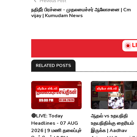
Previous Post
நதிநீர் பிரச்னை - முதலமைச்சர் ஆலோசனை | Cm
vijay | Kumudam News
L
RELATED POSTS
வீடியோ ஸ்டோரி
வீடியோ ஸ்டோரி
🔴LIVE: Today
ஆதவ் vs உதயநிதி
Headlines - 07 AUG
உதயநிதிக்கு தைரியம்
2026 | 9 மணி தலைப்புச்
இருக்க | Aadhav