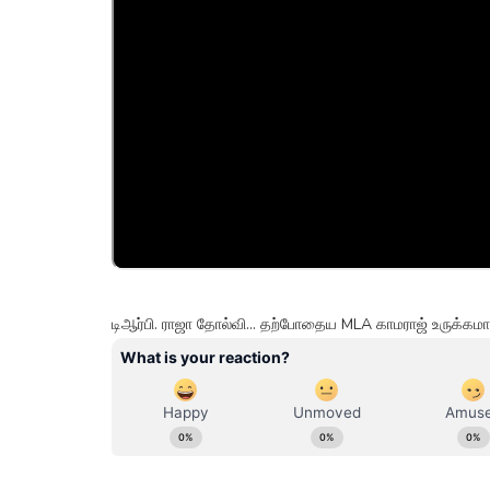
டிஆர்பி. ராஜா தோல்வி... தற்போதைய MLA காமராஜ் உருக்கமா