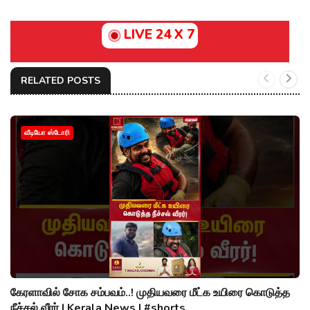
LIVE 24 X 7
RELATED POSTS
வீடியோ ஸ்டோரி
கேரளாவில் சோக சம்பவம்..! முதியவரை மீட்க உயிரை கொடுத்த
நீச்சல் வீரர் | Kerala News | #shorts