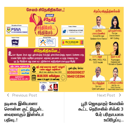
Previous Post
Next Post
நடிகை இலியானா
பூரி ஜெகநாதர் கோவில்
சொன்ன குட் நியூஸ்..
கூட்ட நெரிசலில் சிக்கி 3
வைரலாகும் இன்ஸ்டா
பேர் பரிதாபமாக
பதிவு..!
உயிரிழப்பு...